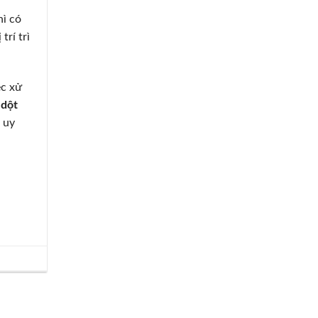
hì có
trí trì
ệc xử
,
dột
 uy