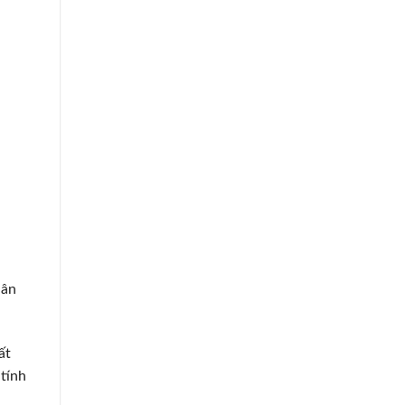
hân
ất
 tính