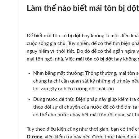
Làm thế nào biết mái tôn bị dộ
Để biết mái tôn có
bị dột
hay không là một điều khá
cuộc sống gia chủ. Tuy nhiên, để có thể tìm biện ph
nguy hiểm vì thời tiết. Do đó để có thể ngăn ngừa 
mái tôn ngôi nhà. Việc
mái tôn
có
bị dột
hay không c
Nhìn bằng mắt thường: Thông thường, mái tôn sẽ bị
chúng ta chỉ cần quan sát kỹ những vị trí này nếu
lọt vào gây ra hiện tượng dột mái tôn
Dùng nước để thử: Biện pháp này giúp kiểm tra các
theo dõi sự di chuyển của nước để có thể tìm ra v
có thể cho nước chảy hết mái tôn rồi quan sát từ
Tuy theo điều kiện cũng như thời gian, bạn có thể 
Dương
, việc kiểm tra này nên được thực hiện định 