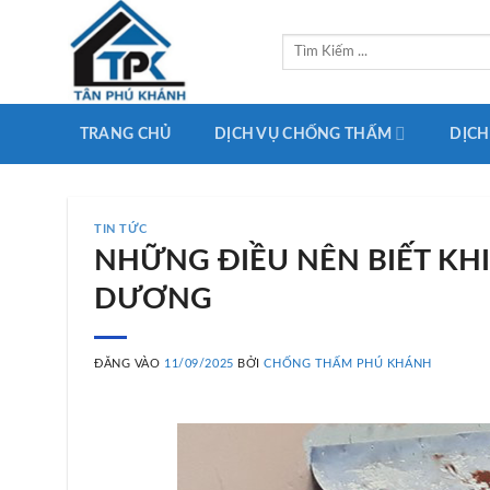
Bỏ
qua
Tìm
kiếm:
nội
dung
TRANG CHỦ
DỊCH VỤ CHỐNG THẤM
DỊCH
TIN TỨC
NHỮNG ĐIỀU NÊN BIẾT KH
DƯƠNG
ĐĂNG VÀO
11/09/2025
BỞI
CHỐNG THẤM PHÚ KHÁNH