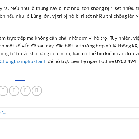
 ra. Nếu như lỗ thủng hay bị hở nhỏ, tôn không bị rỉ sét nhiều t
n nếu nhu lổ Lũng lớn, vị trí bị hở bị rỉ sét nhiều thì chồng lên vị 
àm trực tiếp mà không cần phải nhờ đơn vị hỗ trợ. Tuy nhiên, vi
inh một số vấn đề sau này, đặc biệt là trường hợp xử lý không kỹ
hông tự tin về khả năng của mình, bạn có thể tìm kiểm các đơn vị
Chongthamphukhanh
để hỗ trợ. Liên hệ ngay hotline
0902 494
rực
.