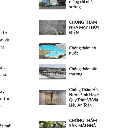
máng xối nhà
xưởng
CHỐNG THẤM
NHÀ MÁY THỦY
ĐIỆN
p tới
ăn và
tra
Chống thấm hồ
nước
ôn,
Chống thấm sân
thượng
c sẽ
Chống Thấm Hồ
ấy,
Nước Sinh Hoạt:
n thì
Quy Trình Và Vật
Liệu An Toàn
.
CHỐNG THẤM
SÀN MÁI NHÀ
ột mái