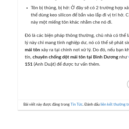
Tôn bị thủng, bị hở: Ở đây sẽ có 2 trường hợp xảy
thể dùng keo silicon để bắn vào lắp đi vị trí hở. Cò
này một miếng tôn khác nhằm che nó đi.
Đó là các biện pháp thông thường, chủ nhà có thể l
lý này chỉ mang tính nghiệp dư, nó có thể sẽ phát s
mái tôn
xảy ra tại chính nơi xử lý. Do đó, nếu bạn k
tín,
chuyên chống dột mái tôn tại
Bình Dương
như
151
(Anh Duật) để được tư vấn thêm.
Bài viết này được đăng trong
Tin Tức
. Đánh dấu
liên kết thường t