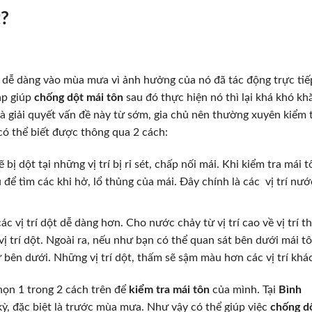
t?
 dễ dàng vào mùa mưa vì ảnh hưởng của nó đã tác động trực tiế
áp giúp
chống dột mái tôn
sau đó thực hiện nó thì lại khá khó kh
và giải quyết vấn đề này từ sớm, gia chủ nên thường xuyên kiểm 
ó thể biết được thông qua 2 cách:
 dột tại những vị trí bị rỉ sét, chấp nối mái. Khi kiểm tra mái t
 để tìm các khi hở, lổ thủng của mái. Đây chính là các vị trí nướ
 vị trí dột dễ dàng hơn. Cho nước chảy từ vị trí cao về vị trí th
ị trí dột. Ngoài ra, nếu như bạn có thể quan sát bên dưới mái tô
 bên dưới. Những vị trí dột, thấm sẽ sậm màu hơn các vị trí khác
chọn 1 trong 2 cách trên để
kiểm tra mái tôn
của mình. Tại
Bình
kỳ, đặc biệt là trước mùa mưa. Như vậy có thể giúp việc
chống d