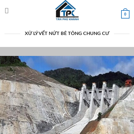
Bỏ
qua
0
nội
dung
XỬ LÝ VẾT NỨT BÊ TÔNG CHUNG CƯ