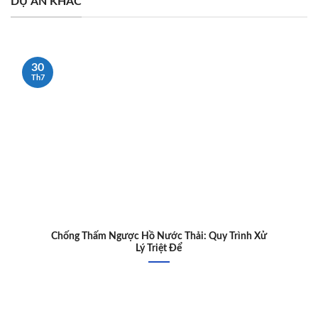
DỰ ÁN KHÁC
30
Th7
Chống Thấm Ngược Hồ Nước Thải: Quy Trình Xử
Lý Triệt Để