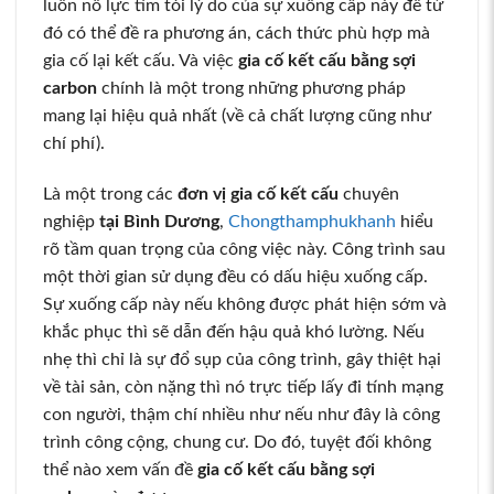
luôn nỗ lực tìm tòi lý do của sự xuống cấp này để từ
đó có thể đề ra phương án, cách thức phù hợp mà
gia cố lại kết cấu. Và việc
gia cố kết cấu bằng sợi
carbon
chính là một trong những phương pháp
mang lại hiệu quả nhất (về cả chất lượng cũng như
chí phí).
Là một trong các
đơn vị gia cố kết cấu
chuyên
nghiệp
tại Bình Dương
,
Chongthamphukhanh
hiểu
rõ tầm quan trọng của công việc này. Công trình sau
một thời gian sử dụng đều có dấu hiệu xuống cấp.
Sự xuống cấp này nếu không được phát hiện sớm và
khắc phục thì sẽ dẫn đến hậu quả khó lường. Nếu
nhẹ thì chỉ là sự đổ sụp của công trình, gây thiệt hại
về tài sản, còn nặng thì nó trực tiếp lấy đi tính mạng
con người, thậm chí nhiều như nếu như đây là công
trình công cộng, chung cư. Do đó, tuyệt đối không
thể nào xem vấn đề
gia cố kết cấu bằng sợi