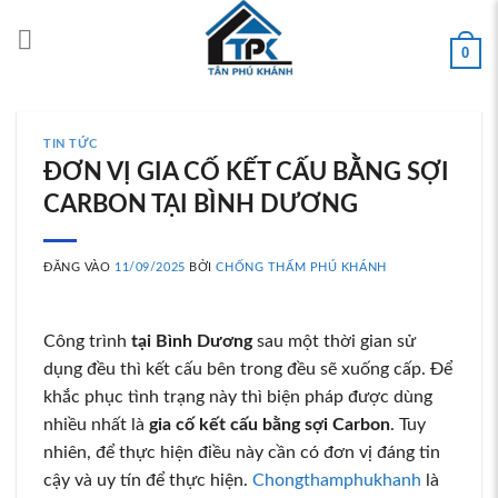
Bỏ
qua
0
nội
dung
TIN TỨC
ĐƠN VỊ GIA CỐ KẾT CẤU BẰNG SỢI
CARBON TẠI BÌNH DƯƠNG
ĐĂNG VÀO
11/09/2025
BỞI
CHỐNG THẤM PHÚ KHÁNH
Công trình
tại Bình Dương
sau một thời gian sử
dụng đều thì kết cấu bên trong đều sẽ xuống cấp. Để
khắc phục tình trạng này thì biện pháp được dùng
nhiều nhất là
gia cố kết cấu bằng sợi Carbon
. Tuy
nhiên, để thực hiện điều này cần có đơn vị đáng tin
cậy và uy tín để thực hiện.
Chongthamphukhanh
là