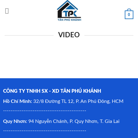
Bỏ
qua
0
nội
dung
VIDEO
CÔNG TY TNHH SX - XD TÂN PHÚ KHÁNH
Hồ Chí Minh:
32/8 Đường TL 12, P. An Phú Đông, HCM
---------------------------------------------
Quy Nhơn:
94 Nguyễn Chánh, P. Quy Nhơn, T. Gia Lai
---------------------------------------------