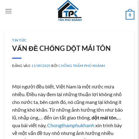
Bỏ
qua
0
nội
dung
TIN TỨC
VẤN ĐỀ CHỐNG DỘT MÁI TÔN
ĐĂNG VÀO
11/09/2025
BỞI
CHỐNG THẤM PHÚ KHÁNH
Mọi người đều biết, Việt Nam là một nước mưa
nhiều. Điều này đem lại những thuận lợi không nhỏ
cho nước ta, bên cạnh đó, nó cũng mang lại không ít
những khó khăn. Từ những ảnh hưởng lớn như bão
lũ, nhập úng,… đến ùn tắt giao thông,
dột mái tôn
,…
qua bài viết này,
Chongthamphukhanh
xin trình bày
về một vấn đề tuy nhỏ nhưng ảnh hưởng nhiều