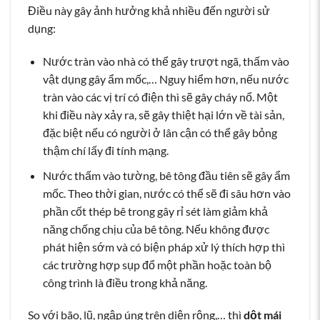
Điều này gây ảnh hưởng khả nhiều đến người sử
dụng:
Nước tràn vào nhà có thể gây trượt ngã, thấm vào
vật dụng gây ẩm mốc,… Nguy hiểm hơn, nếu nước
tràn vào các vị trí có điện thì sẽ gây cháy nổ. Một
khi điều này xảy ra, sẽ gây thiệt hại lớn về tài sản,
đặc biệt nếu có người ở lân cận có thể gây bỏng
thậm chí lấy đi tính mạng.
Nước thấm vào tường, bê tông đầu tiên sẽ gây ẩm
mốc. Theo thời gian, nước có thể sẽ đi sâu hơn vào
phần cốt thép bê trong gây rỉ sét làm giảm khả
năng chống chịu của bê tông. Nếu không được
phát hiện sớm và có biện pháp xử lý thích hợp thì
các trường hợp sụp đổ một phần hoặc toàn bộ
công trình là điều trong khả năng.
So với bão, lũ, ngập úng trên diện rộng,… thì
dột mái