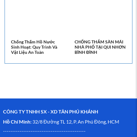
Chống Thấm Hồ Nước
CHỐNG THẤM SÀN MÁI
Sinh Hoạt: Quy Trình Và
NHÀ PHỐ TẠI QUI NHƠN
Vật Liệu An Toàn
BÌNH ĐÌNH
CÔNG TY TNHH SX - XD TÂN PHÚ KHÁNH
Hồ Chí Minh:
32/8 Đường TL 12, P. An Phú Đông, HCM
---------------------------------------------