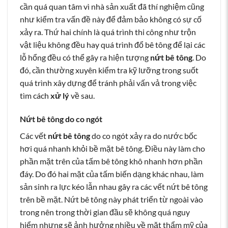
cần quá quan tâm vì nhà sản xuất đã thí nghiệm cũng
như kiểm tra vấn đề này để đảm bảo không có sự cố
xảy ra. Thứ hai chính là quá trình thi công như trộn
vật liệu không đều hay quá trình đổ bê tông để lại các
lỗ hổng đều có thể gây ra hiện tượng
nứt bê tông
. Do
đó, cần thường xuyên kiểm tra kỹ lưỡng trong suốt
quá trình xây dựng để tránh phải vấn vả trong việc
tìm cách
xử lý
về sau.
Nứt bê tông do co ngót
Các vết
nứt bê tông
do co ngót xảy ra do nước bốc
hơi quá nhanh khỏi bề mặt bê tông. Điều này làm cho
phần mặt trên của tấm bê tông khô nhanh hơn phần
đáy. Do đó hai mặt của tấm biến dạng khác nhau, làm
sản sinh ra lực kéo lẫn nhau gây ra các vết nứt bê tông
trên bề mặt. Nứt bê tông này phát triển từ ngoài vào
trong nên trong thời gian đầu sẽ không quá nguy
hiểm nhưng sẽ ảnh hưởng nhiều về mặt thẩm mỹ của