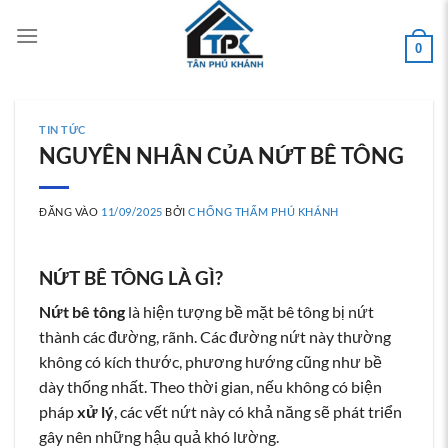
Bỏ
qua
0
nội
dung
TIN TỨC
NGUYÊN NHÂN CỦA NỨT BÊ TÔNG
ĐĂNG VÀO
11/09/2025
BỞI
CHỐNG THẤM PHÚ KHÁNH
NỨT BÊ TÔNG LÀ GÌ?
Nứt bê tông
là hiện tượng bề mặt bê tông bị nứt
thành các đường, rãnh. Các đường nứt này thường
không có kích thước, phương hướng cũng như bề
dày thống nhất. Theo thời gian, nếu không có biện
pháp
xử lý
, các vết nứt này có khả năng sẽ phát triển
gây nên những hậu quả khó lường.