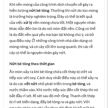
Khi nền móng của công trình dịch chuyển sẽ gây ra
hiện tượng
nứt bê tông
. Thường thì nứt do lún móng
là trường hợp nghiêm trọng. Đây có thể là kết quả
của việc
xử lý
nền móng chưa tốt. Một nguyên nhân
khác dẫn đến lún là do xói mòn đất nền. Cũng có thể
là do đất nền quá yếu mà bạn lại không chú ý, và bỏ
qua điều này. Ở những công trình nhà dân dụng có
móng nông, và có cây cối lớn xung quanh, thì các rễ
cây có thể là nguyên nhân gây nứt.
Nứt bê tông theo thời gian
Ăn mòn xảy ra khi bê tông chứa cốt thép bị ướt và
tiếp xúc với oxy. Cách duy nhất điều này có thể xảy ra
là do các
vết nứt
nhỏ phát triển trong
bê tông
, và
nước thấm vào. Khi nước tiếp xúc đến cốt thép thì nó
bắt đầu rỉ sét. Rỉ sét sau đó mở rộng. Thanh cốt thép
bị rỉ sét biến dạng, đẩy bê tông ra và gây nứt. Với
nguyên nhân này thì cần theo dõi định kỳ bề mặt bê