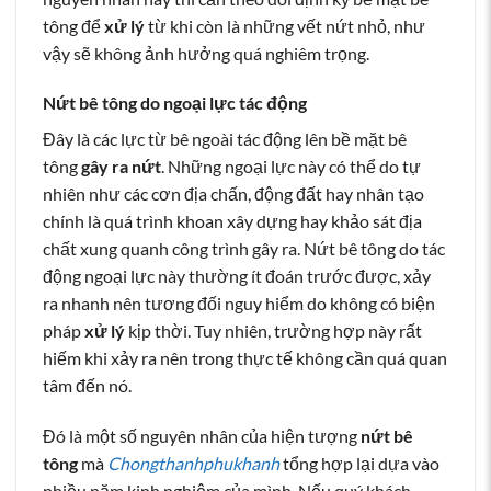
tông để
xử lý
từ khi còn là những vết nứt nhỏ, như
vậy sẽ không ảnh hưởng quá nghiêm trọng.
Nứt bê tông do ngoại lực tác động
Đây là các lực từ bê ngoài tác động lên bề mặt bê
tông
gây ra nứt
. Những ngoại lực này có thể do tự
nhiên như các cơn địa chấn, động đất hay nhân tạo
chính là quá trình khoan xây dựng hay khảo sát địa
chất xung quanh công trình gây ra. Nứt bê tông do tác
động ngoại lực này thường ít đoán trước được, xảy
ra nhanh nên tương đối nguy hiểm do không có biện
pháp
xử lý
kịp thời. Tuy nhiên, trường hợp này rất
hiếm khi xảy ra nên trong thực tế không cần quá quan
tâm đến nó.
Đó là một số nguyên nhân của hiện tượng
nứt bê
tông
mà
Chongthanhphukhanh
tổng hợp lại dựa vào
nhiều năm kinh nghiệm của mình. Nếu quý khách