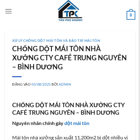
Bỏ
qua
0
nội
dung
XỬ LÝ CHỐNG DỘT MÁI TÔN VÀ BẢO TRÌ MÁI TÔN
CHỐNG DỘT MÁI TÔN NHÀ
XƯỞNG CTY CAFÉ TRUNG NGUYÊN
– BÌNH DƯƠNG
ĐĂNG VÀO
05/08/2025
BỞI
ADMIN
CHỐNG DỘT MÁI TÔN NHÀ XƯỞNG CTY
CAFÉ TRUNG NGUYÊN – BÌNH DƯƠNG
Nguyên nhân chính gây
dột mái tôn
Mái tôn nhà xưởng sản xuất 11.200m2 bị dột nhiều vị