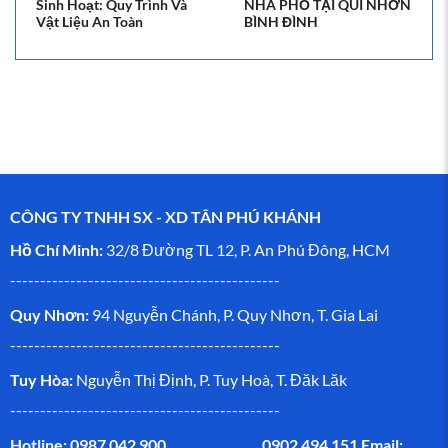
Sinh Hoạt: Quy Trình Và
NHÀ PHỐ TẠI QUI NHƠN
Vật Liệu An Toàn
BÌNH ĐÌNH
CÔNG TY TNHH SX - XD TÂN PHÚ KHÁNH
Hồ Chí Minh:
32/8 Đường TL 12, P. An Phú Đông, HCM
---------------------------------------------
Quy Nhơn:
94 Nguyễn Chánh, P. Quy Nhơn, T. Gia Lai
---------------------------------------------
Tuy Hòa:
Nguyễn Thị Định, P. Tuy Hoà, T. Đăk Lăk
---------------------------------------------
Hotline: 0987 042 900 0902 494 151
Email: